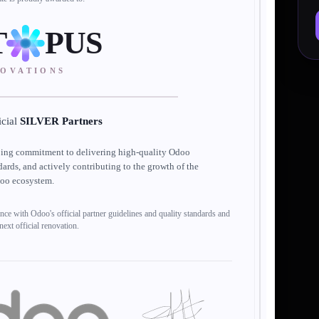
T
PUS
NOVATIONS
icial
SILVER Partners
going commitment to delivering high-quality Odoo
dards, and actively contributing to the growth of the
oo ecosystem.
ance with Odoo's official partner guidelines and quality standards and
 next official renovation.