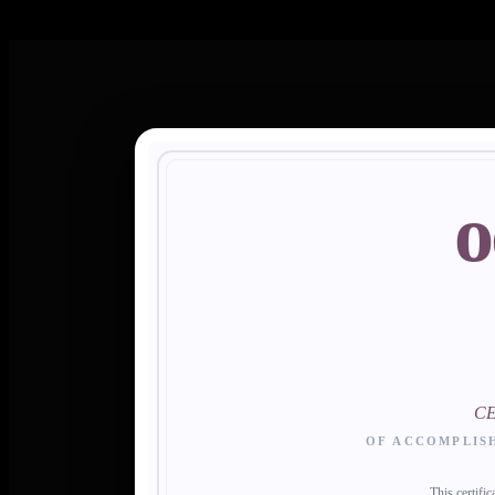
o
CE
OF ACCOMPLIS
This certifi