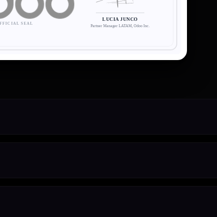
LUCIA JUNCO
FFICIAL SEAL
Partner Manager LATAM, Odoo Inc.
crecimiento hasta medianas y grandes empresas consolidadas que buscan automati
 utilizamos plataformas líderes y estables (como Odoo y Monday.com) como base
.