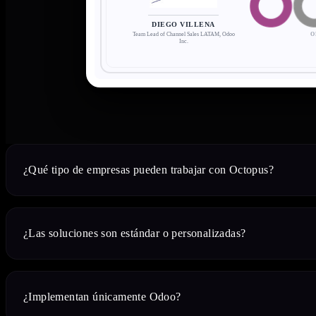
DIEGO VILLENA
Team Lead of Channel Sales LATAM, Odoo
O
Inc.
¿Qué tipo de empresas pueden trabajar con Octopus?
Trabajamos con empresas de todos los tamaños, desde startups de rápido 
escalar eficientemente.
¿Las soluciones son estándar o personalizadas?
Creamos soluciones adaptadas a la medida de tu flujo de negocio. Aunque
integraciones de API para ajustarse exactamente a tus reglas de operación
¿Implementan únicamente Odoo?