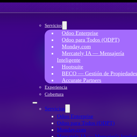
Servicios
Odoo Enterprise
Odoo para Todos (ODPT)
Monday.com
Mercately IA — Mensajería
Inteligente
Hootsuite
BECO — Gestión de Propiedade
Accurate Partners
Experiencia
Cobertura
 oficial de Od
Servicios
Odoo Enterprise
Odoo para Todos (ODPT)
Monday.com
Mercately IA — Mensajería Intelig