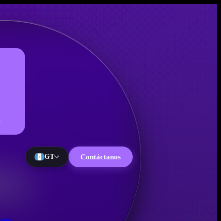
s
GT
Contáctanos
oo
ente