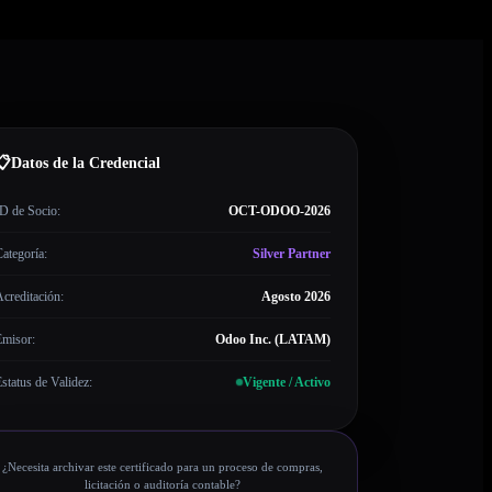
📋
Datos de la Credencial
D de Socio:
OCT-ODOO-2026
ategoría:
Silver Partner
creditación:
Agosto 2026
Emisor:
Odoo Inc. (LATAM)
status de Validez:
Vigente / Activo
¿Necesita archivar este certificado para un proceso de compras,
licitación o auditoría contable?