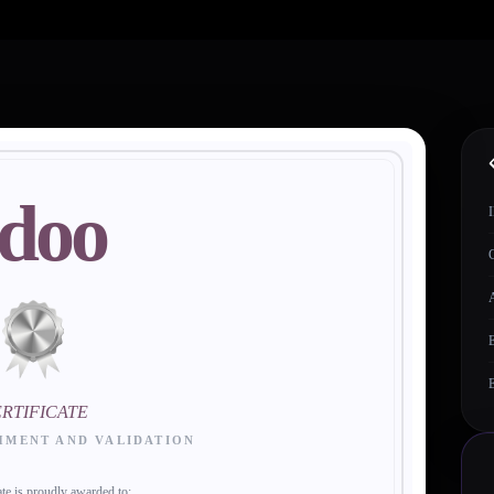
doo
I
C
A
E
RTIFICATE
HMENT AND VALIDATION
cate is proudly awarded to: