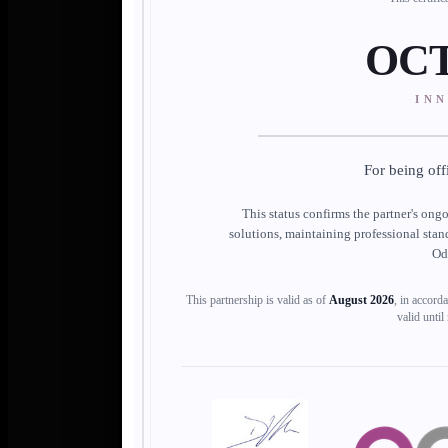
OC
IN
For being off
This status confirms the partner's on
solutions, maintaining professional stan
Od
This partnership is valid as of
August 2026
, in accord
valid until